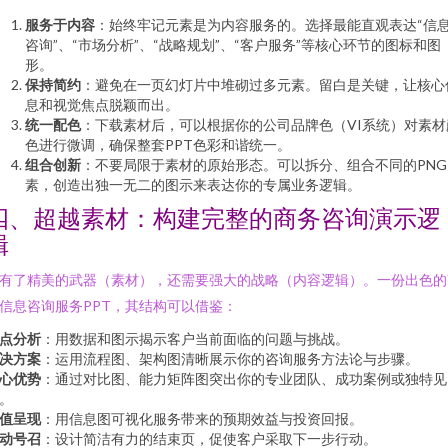
服务于内容
：始终牢记元素是为内容服务的。选择最能直观表达“信
咨询”、“市场分析”、“战略规划”、“客户服务”等核心环节的图标和图
形。
保持简约
：避免在一页幻灯片中堆砌过多元素。留白是关键，让核心
息和视觉焦点脱颖而出。
统一配色
：下载素材后，可以根据你的公司品牌色（VI系统）对素材
色进行微调，确保整套PPT色彩和谐统一。
组合创新
：不要局限于素材的原始形态。可以拆分、组合不同的PNG
素，创造出独一无二的图示来表达你的专属业务逻辑。
四、超越素材：构建完整的商务咨询演示逻
辑
有了精美的武器（素材），还需要强大的战略（内容逻辑）。一份出色的
信息咨询服务PPT，其结构可以借鉴：
点分析
：用数据和图示揭示客户当前面临的问题与挑战。
决方案
：运用流程图、架构图清晰展示你的咨询服务方法论与步骤。
心优势
：通过对比图、能力矩阵图突出你的专业团队、成功案例或独特见
。
值呈现
：用信息图可视化服务带来的预期效益与投资回报。
动号召
：设计简洁有力的结束页，促使客户采取下一步行动。