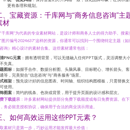
更有条理和规划。
二、宝藏资源：千库网与“商务信息咨询”主
素材
“千库网”为代表的专业素材网站，是设计师和商务人士的得力助手。搜索
“图片编号2024637”这样的资源，你通常可以找到一个围绕特定主题（如
咨询）精心设计的素材合集。这些素材通常包括：
清PNG元素
：拥有透明背景，可以无缝融入任何PPT版式，灵活调整大
不失真。
题图标
：如握手合作、数据分析图、头脑风暴、目标靶心、增长箭头、客
通等，完美契合“信息咨询”与“商务服务”场景。
式框架
：预先设计好的信息图表、时间轴、组织结构图模板，只需替换文
可使用。
饰图案
：简约的线条、色块或背景，用于提升页面的设计感和层次。
费下载提示
：许多素材网站提供部分免费下载额度或每日免费资源。在下
，务必留意授权协议，确保用于合法的商业演示用途。
三、如何高效运用这些PPT元素？
取素材只是第一步，巧妙运用才能发挥最大价值：